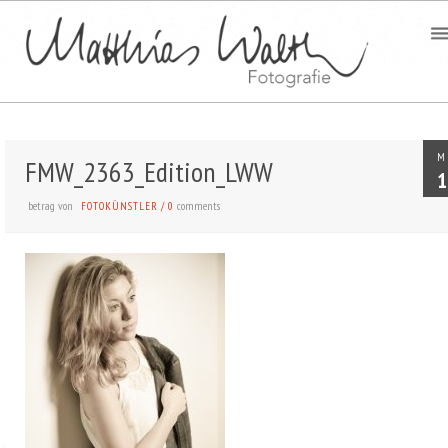
M
FMW_2363_Edition_LWW
1
betrag von
comments
FOTOKÜNSTLER
/
0