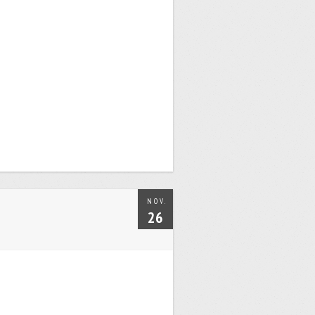
NOV.
26