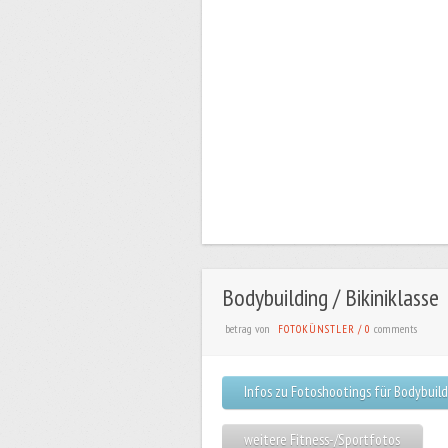
Bodybuilding / Bikiniklasse
betrag von
comments
FOTOKÜNSTLER
/
0
Infos zu Fotoshootings für Bodybuil
weitere Fitness-/Sportfotos