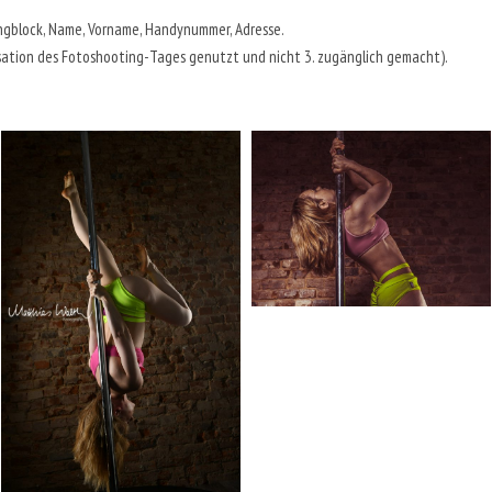
ngblock, Name, Vorname, Handynummer, Adresse.
sation des Fotoshooting-Tages genutzt und nicht 3. zugänglich gemacht).