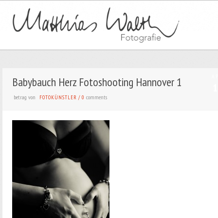
A
Babybauch Herz Fotoshooting Hannover 1
1
betrag von
comments
FOTOKÜNSTLER
/
0