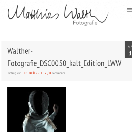
A
Walther-
1
Fotografie_DSC0050_kalt_Edition_LWW
betrag von
comments
FOTOKÜNSTLER
/
0