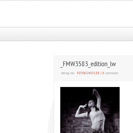
_FMW3583_edition_lw
betrag von
comments
FOTOKÜNSTLER
/
0