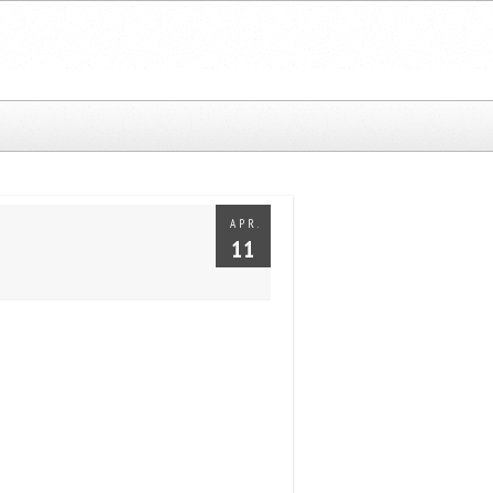
APR.
11