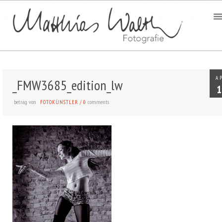
A
_FMW3685_edition_lw
1
betrag von
comments
FOTOKÜNSTLER
/
0