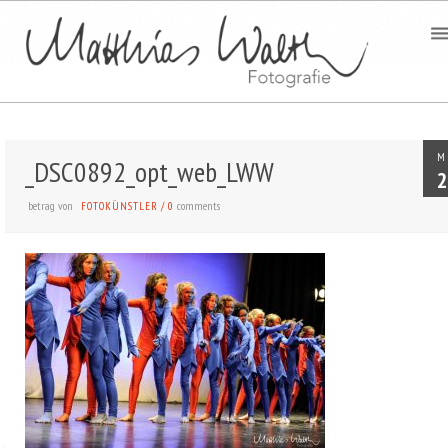
M
_DSC0892_opt_web_LWW
2
betrag von
comments
FOTOKÜNSTLER
/
0